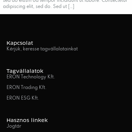
sed do eiusm od tempor incididunt ut labore. Consectetur
adipiscing elit, sed do. Sed ut […]
Kapcsolat
Kérjük, keresse tagvállalatainkat
Tagvállalatok
ERON Technology Kft.
ERON Trading Kft.
ERON ESG Kft.
Hasznos linkek
Jogtár