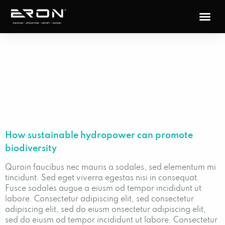
Szerző:
Gary 7d
How sustainable hydropower can promote
biodiversity
Quroin faucibus nec mauris a sodales, sed elementum mi
tincidunt. Sed eget viverra egestas nisi in consequat.
Fusce sodales augue a eiusm od tempor incididunt ut
labore. Consectetur adipiscing elit, sed consectetur
adipiscing elit, sed do eiusm onsectetur adipiscing elit,
sed do eiusm od tempor incididunt ut labore. Consectetur